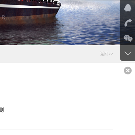
ER
返回>>
测